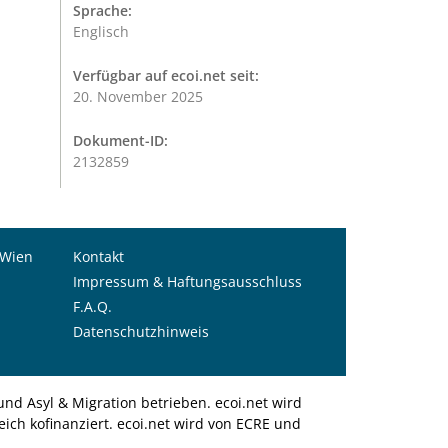
Sprache:
Englisch
Verfügbar auf ecoi.net seit:
20. November 2025
Dokument-ID:
2132859
 Wien
Kontakt
Impressum & Haftungsausschluss
F.A.Q.
Datenschutzhinweis
nd Asyl & Migration betrieben. ecoi.net wird
ich kofinanziert. ecoi.net wird von ECRE und