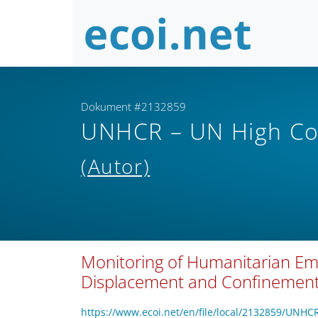
Dokument #2132859
UNHCR – UN High Co
(Autor)
Monitoring of Humanitarian Em
Displacement and Confinement 
https://www.ecoi.net/en/file/local/2132859/