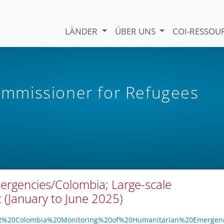
LÄNDER
ÜBER UNS
COI-RESSO
mmissioner for Refugees
ergencies/Colombia; Large-scale
(January to June 2025)
UNHCR%20Colombia%20Monitoring%20of%20Humanitarian%20Emergen