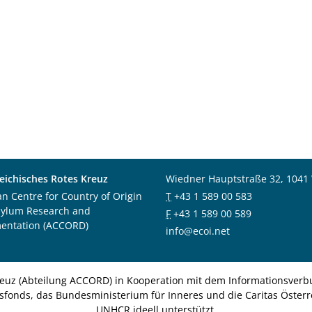
eichisches Rotes Kreuz
Wiedner Hauptstraße 32, 1041
an Centre for Country of Origin
T
+43 1 589 00 583
sylum Research and
F
+43 1 589 00 589
entation (ACCORD)
info@ecoi.net
euz (Abteilung ACCORD) in Kooperation mit dem Informationsverbu
nsfonds, das Bundesministerium für Inneres und die Caritas Österre
UNHCR ideell unterstützt.