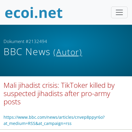
Dokument #2132494
BBC News
(Autor)
Mali jihadist crisis: TikToker killed by
suspected jihadists after pro-army
posts
https://www.bbc.com/news/articles/cnvep8ppyr6o?
at_medium=RSS&at_campaign=rss