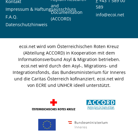
F
+43 1 589 00
Kontakt
and
589
Impressum & Haftungsausschluss
Documentation
info@ecoi.net
F.A.Q.
(ACCORD)
Datenschutzhinweis
ecoi.net wird vom Österreichischen Roten Kreuz
(Abteilung ACCORD) in Kooperation mit dem
Informationsverbund Asyl & Migration betrieben.
ecoi.net wird durch den Asyl-, Migrations- und
Integrationsfonds, das Bundesministerium für Inneres
und die Caritas Österreich kofinanziert. ecoi.net wird
von ECRE und UNHCR ideell unterstützt.