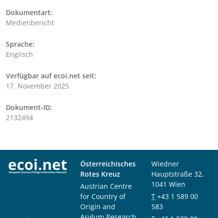
Dokumentart:
Medienbericht
Sprache:
Englisch
Verfügbar auf ecoi.net seit:
17. November 2025
Dokument-ID:
2132494
Österreichisches
Wiedner
Rotes Kreuz
Hauptstraße 32,
1041 Wien
Austrian Centre
for Country of
T
+43 1 589 00
Origin and
583
Asylum Research