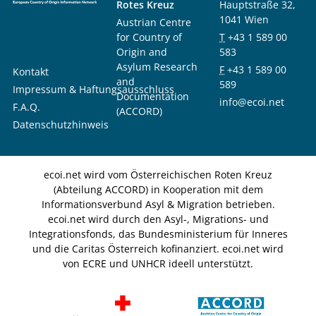
Rotes Kreuz
Hauptstraße 32,
1041 Wien
Austrian Centre
for Country of
T
+43 1 589 00
Origin and
583
Asylum Research
F
+43 1 589 00
Kontakt
and
589
Impressum & Haftungsausschluss
Documentation
info@ecoi.net
F.A.Q.
(ACCORD)
Datenschutzhinweis
ecoi.net wird vom Österreichischen Roten Kreuz
(Abteilung ACCORD) in Kooperation mit dem
Informationsverbund Asyl & Migration betrieben.
ecoi.net wird durch den Asyl-, Migrations- und
Integrationsfonds, das Bundesministerium für Inneres
und die Caritas Österreich kofinanziert. ecoi.net wird
von ECRE und UNHCR ideell unterstützt.