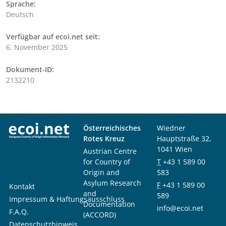
Sprache:
Deutsch
Verfügbar auf ecoi.net seit:
6. November 2025
Dokument-ID:
2132210
Österreichisches
Wiedner
Rotes Kreuz
Hauptstraße 32,
1041 Wien
Austrian Centre
for Country of
T
+43 1 589 00
Origin and
583
Asylum Research
F
+43 1 589 00
Kontakt
and
589
Impressum & Haftungsausschluss
Documentation
info@ecoi.net
F.A.Q.
(ACCORD)
Datenschutzhinweis