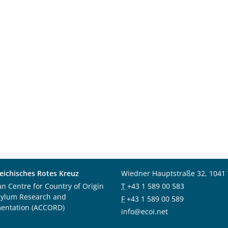
eichisches Rotes Kreuz
Wiedner Hauptstraße 32, 1041
an Centre for Country of Origin
T
+43 1 589 00 583
sylum Research and
F
+43 1 589 00 589
entation (ACCORD)
info@ecoi.net