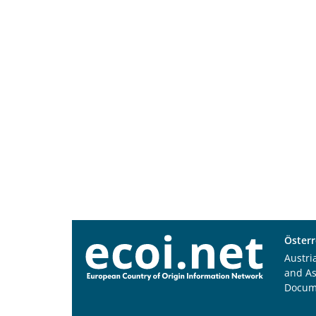
Österr
Austri
and A
Docum