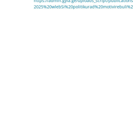
https://admin.gyla.ge/uploads_script/publication
2025%20wlebSi%20politikurad%20motivirebuli%