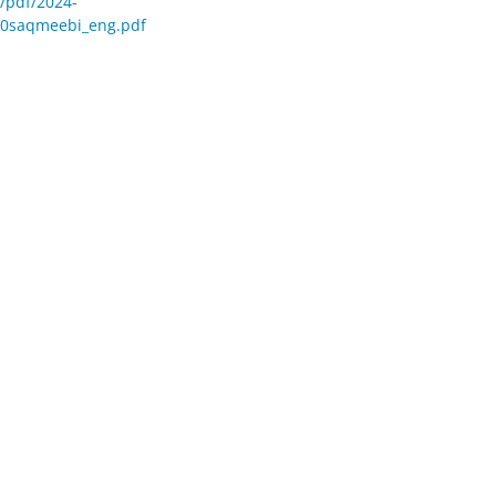
s/pdf/2024-
20saqmeebi_eng.pdf