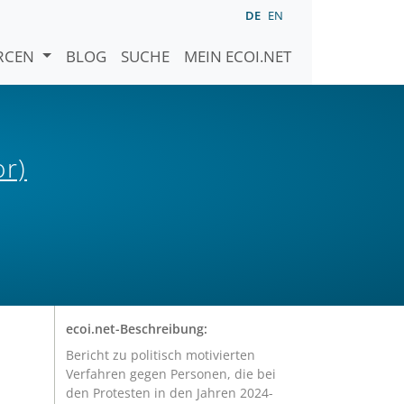
DE
EN
URCEN
BLOG
SUCHE
MEIN ECOI.NET
or)
ecoi.net-Beschreibung:
Bericht zu politisch motivierten
Verfahren gegen Personen, die bei
den Protesten in den Jahren 2024-