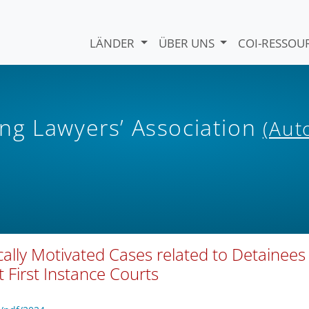
LÄNDER
ÜBER UNS
COI-RESSO
ng Lawyers’ Association
(Aut
ically Motivated Cases related to Detainees
 First Instance Courts