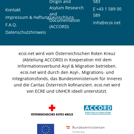
Origin and
583
Asylum Research
F
+43 1 589 00
Kontakt
and
589
Impressum & Haftungsausschluss
Documentation
info@ecoi.net
F.A.Q.
(ACCORD)
Datenschutzhinweis
ecoi.net wird vom Österreichischen Roten Kreuz
(Abteilung ACCORD) in Kooperation mit dem
Informationsverbund Asyl & Migration betrieben.
ecoi.net wird durch den Asyl-, Migrations- und
Integrationsfonds, das Bundesministerium für Inneres
und die Caritas Österreich kofinanziert. ecoi.net wird
von ECRE und UNHCR ideell unterstützt.