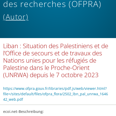
des recherches (OFPRA)
(Autor)
Liban : Situation des Palestiniens et de
l’Office de secours et de travaux des
Nations unies pour les réfugiés de
Palestine dans le Proche-Orient
(UNRWA) depuis le 7 octobre 2023
https://www.ofpra.gouv.fr/libraries/pdf.js/web/viewer.html?
file=/sites/default/files/ofpra_flora/2502_lbn_pal_unrwa_1646
42_web.pdf
ecoi.net-Beschreibung: