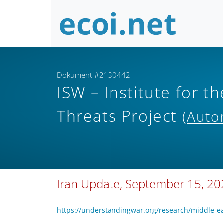
Dokument #2130442
ISW – Institute for th
Threats Project
(Auto
Iran Update, September 15, 20
https://understandingwar.org/research/middle-e