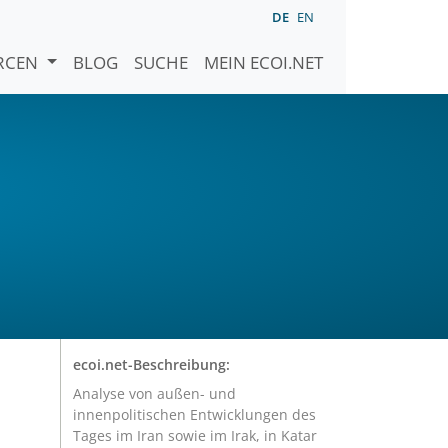
DE
EN
URCEN
BLOG
SUCHE
MEIN ECOI.NET
l
ecoi.net-Beschreibung:
Analyse von außen- und
innenpolitischen Entwicklungen des
Tages im Iran sowie im Irak, in Katar