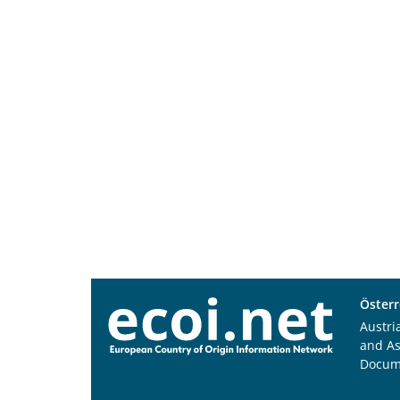
Österr
Austri
and A
Docum