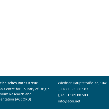
eichisches Rotes Kreuz
Wiedner Hauptstraße 32, 1041
an Centre for Country of Origin
T
+43 1 589 00 583
sylum Research and
F
+43 1 589 00 589
entation (ACCORD)
info@ecoi.net