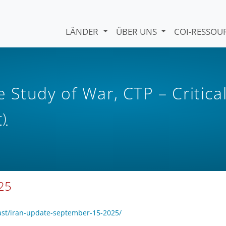
LÄNDER
ÜBER UNS
COI-RESSO
e Study of War, CTP – Critica
r)
25
ast/iran-update-september-15-2025/