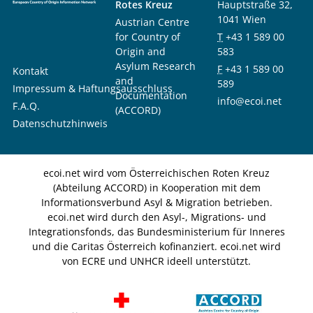
Rotes Kreuz
Hauptstraße 32,
1041 Wien
Austrian Centre
for Country of
T
+43 1 589 00
Origin and
583
Asylum Research
F
+43 1 589 00
Kontakt
and
589
Impressum & Haftungsausschluss
Documentation
info@ecoi.net
F.A.Q.
(ACCORD)
Datenschutzhinweis
ecoi.net wird vom Österreichischen Roten Kreuz
(Abteilung ACCORD) in Kooperation mit dem
Informationsverbund Asyl & Migration betrieben.
ecoi.net wird durch den Asyl-, Migrations- und
Integrationsfonds, das Bundesministerium für Inneres
und die Caritas Österreich kofinanziert. ecoi.net wird
von ECRE und UNHCR ideell unterstützt.