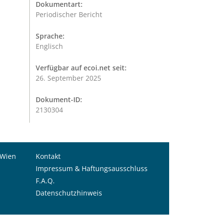
Dokumentart:
Periodischer Bericht
Sprache:
Englisch
Verfügbar auf ecoi.net seit:
26. September 2025
Dokument-ID:
2130304
 Wien
Kontakt
Impressum & Haftungsausschluss
F.A.Q.
Datenschutzhinweis