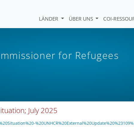
LÄNDER
ÜBER UNS
COI-RESSO
mmissioner for Refugees
tuation; July 2025
Sudan%20Situation%20-%20UNHCR%20External%20Update%20%23109%