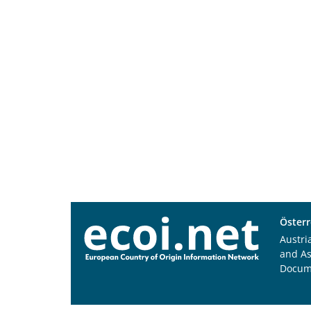
Österr
Austri
and A
Docum