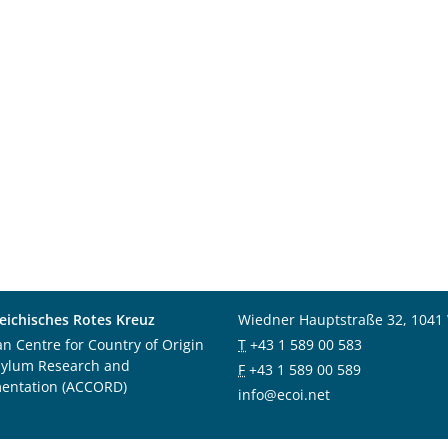
eichisches Rotes Kreuz
Wiedner Hauptstraße 32, 1041
an Centre for Country of Origin
T
+43 1 589 00 583
sylum Research and
F
+43 1 589 00 589
entation (ACCORD)
info@ecoi.net