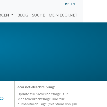
DE
EN
URCEN
BLOG
SUCHE
MEIN ECOI.NET
ecoi.net-Beschreibung:
Update zur Sicherheitslage, zur
20-
Menschenrechtslage und zur
humanitären Lage (mit Stand von Juli