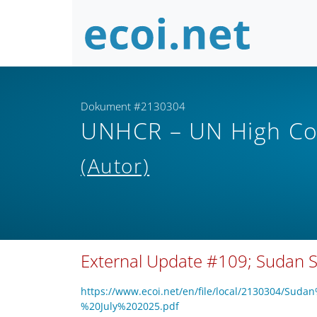
Dokument #2130304
UNHCR – UN High Co
(Autor)
External Update #109; Sudan Si
https://www.ecoi.net/en/file/local/2130304/
%20July%202025.pdf