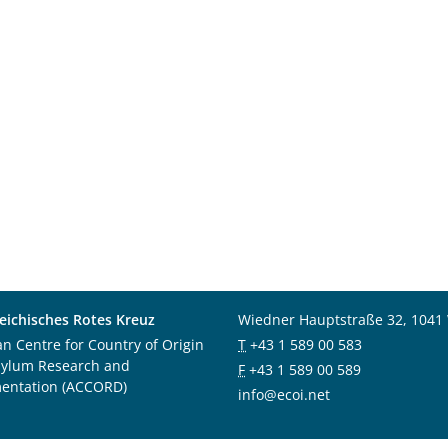
eichisches Rotes Kreuz
Wiedner Hauptstraße 32, 1041
an Centre for Country of Origin
T
+43 1 589 00 583
sylum Research and
F
+43 1 589 00 589
entation (ACCORD)
info@ecoi.net