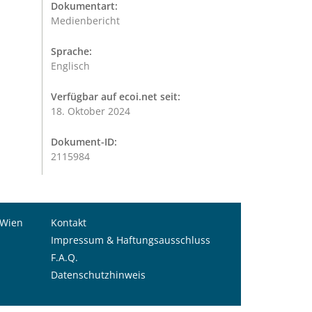
Dokumentart:
Medienbericht
Sprache:
Englisch
Verfügbar auf ecoi.net seit:
18. Oktober 2024
Dokument-ID:
2115984
 Wien
Kontakt
Impressum & Haftungsausschluss
F.A.Q.
Datenschutzhinweis