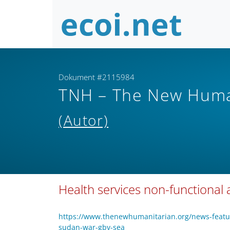
Dokument #2115984
TNH – The New Human
(Autor)
Health services non-functional
https://www.thenewhumanitarian.org/news-featur
sudan-war-gbv-sea