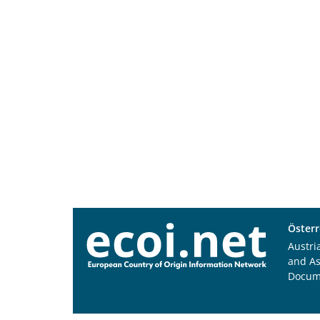
Österr
Austri
and A
Docum