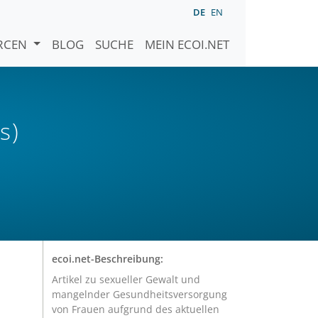
DE
EN
URCEN
BLOG
SUCHE
MEIN ECOI.NET
s)
ecoi.net-Beschreibung:
Artikel zu sexueller Gewalt und
mangelnder Gesundheitsversorgung
von Frauen aufgrund des aktuellen