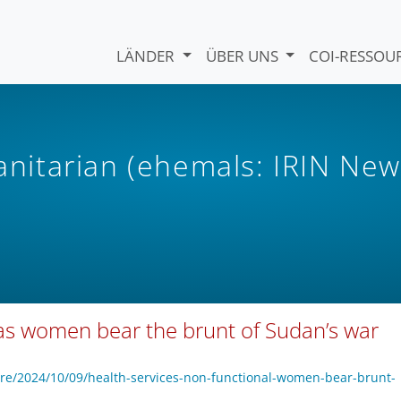
LÄNDER
ÜBER UNS
COI-RESSO
itarian (ehemals: IRIN New
 as women bear the brunt of Sudan’s war
e/2024/10/09/health-services-non-functional-women-bear-brunt-