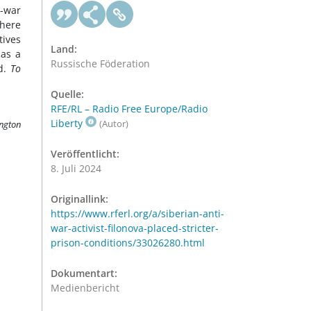
i-war
where
tives
Land:
 as a
Russische Föderation
ed.
To
Quelle:
RFE/RL – Radio Free Europe/Radio
Liberty
ington
(Autor)
Veröffentlicht:
8. Juli 2024
Originallink:
https://www.rferl.org/a/siberian-anti-
war-activist-filonova-placed-stricter-
prison-conditions/33026280.html
Dokumentart:
Medienbericht