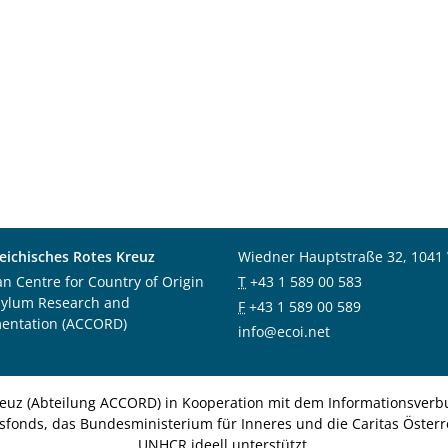
eichisches Rotes Kreuz
Wiedner Hauptstraße 32, 1041
an Centre for Country of Origin
T
+43 1 589 00 583
sylum Research and
F
+43 1 589 00 589
entation (ACCORD)
info@ecoi.net
euz (Abteilung ACCORD) in Kooperation mit dem Informationsverbu
nsfonds, das Bundesministerium für Inneres und die Caritas Österre
UNHCR ideell unterstützt.