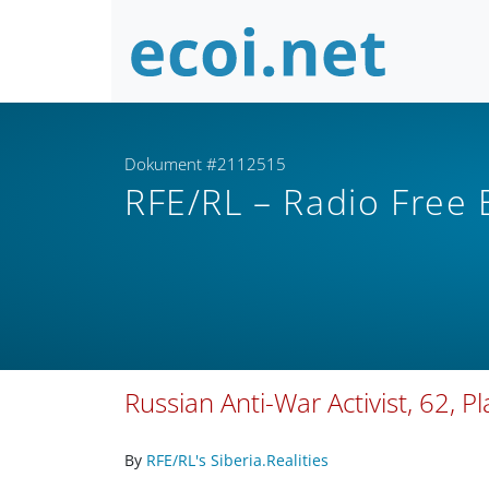
Dokument #2112515
RFE/RL – Radio Free
Russian Anti-War Activist, 62, P
By
RFE/RL's Siberia.Realities