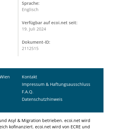
Sprache:
Englisch
Verfügbar auf ecoi.net seit:
19. Juli 2024
Dokument-ID:
2112515
 Wien
Kontakt
Impressum & Haftungsausschluss
F.A.Q.
Datenschutzhinweis
nd Asyl & Migration betrieben. ecoi.net wird
ich kofinanziert. ecoi.net wird von ECRE und