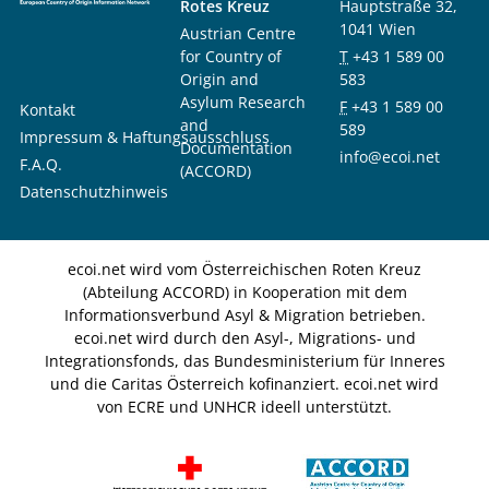
Rotes Kreuz
Hauptstraße 32,
1041 Wien
Austrian Centre
for Country of
T
+43 1 589 00
Origin and
583
Asylum Research
F
+43 1 589 00
Kontakt
and
589
Impressum & Haftungsausschluss
Documentation
info@ecoi.net
F.A.Q.
(ACCORD)
Datenschutzhinweis
ecoi.net wird vom Österreichischen Roten Kreuz
(Abteilung ACCORD) in Kooperation mit dem
Informationsverbund Asyl & Migration betrieben.
ecoi.net wird durch den Asyl-, Migrations- und
Integrationsfonds, das Bundesministerium für Inneres
und die Caritas Österreich kofinanziert. ecoi.net wird
von ECRE und UNHCR ideell unterstützt.