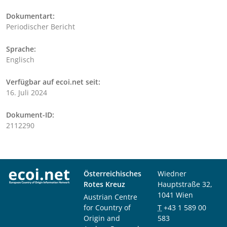
Dokumentart:
Periodischer Bericht
Sprache:
Englisch
Verfügbar auf ecoi.net seit:
16. Juli 2024
Dokument-ID:
2112290
Österreichisches
Wiedner
Rotes Kreuz
Hauptstraße 32,
1041 Wien
Austrian Centre
for Country of
T
+43 1 589 00
Origin and
583