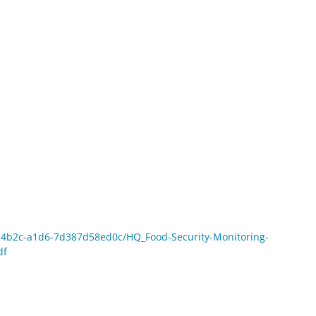
b-4b2c-a1d6-7d387d58ed0c/HQ_Food-Security-Monitoring-
df