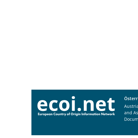
Österr
Austri
and A
Docum