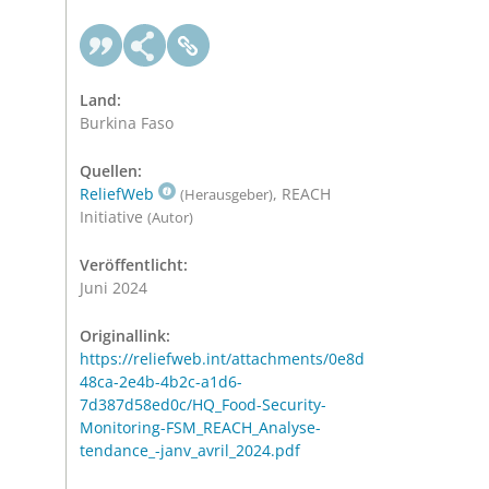
Land:
Burkina Faso
Quellen:
ReliefWeb
, REACH
(Herausgeber)
Initiative
(Autor)
Veröffentlicht:
Juni 2024
Originallink:
https://reliefweb.int/attachments/0e8d
48ca-2e4b-4b2c-a1d6-
7d387d58ed0c/HQ_Food-Security-
Monitoring-FSM_REACH_Analyse-
tendance_-janv_avril_2024.pdf