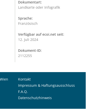
Dokumentart:
Landkarte oder Infografik
Sprache:
Französisch
Verfügbar auf ecoi.net seit:
12. Juli 2024
Dokument-ID:
2112255
 Wien
Kontakt
Impressum & Haftungsausschluss
F.A.Q.
Datenschutzhinweis