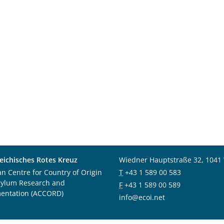
eichisches Rotes Kreuz
Wiedner Hauptstraße 32, 1041
an Centre for Country of Origin
T
+43 1 589 00 583
sylum Research and
F
+43 1 589 00 589
entation (ACCORD)
info@ecoi.net