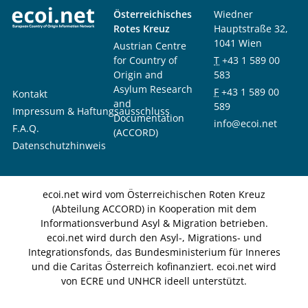
Österreichisches
Wiedner
Rotes Kreuz
Hauptstraße 32,
1041 Wien
Austrian Centre
for Country of
T
+43 1 589 00
Origin and
583
Asylum Research
F
+43 1 589 00
Kontakt
and
589
Impressum & Haftungsausschluss
Documentation
info@ecoi.net
F.A.Q.
(ACCORD)
Datenschutzhinweis
ecoi.net wird vom Österreichischen Roten Kreuz
(Abteilung ACCORD) in Kooperation mit dem
Informationsverbund Asyl & Migration betrieben.
ecoi.net wird durch den Asyl-, Migrations- und
Integrationsfonds, das Bundesministerium für Inneres
und die Caritas Österreich kofinanziert. ecoi.net wird
von ECRE und UNHCR ideell unterstützt.