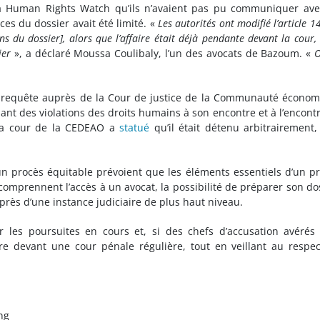
Human Rights Watch qu’ils n’avaient pas pu communiquer avec
ces du dossier avait été limité. «
Les autorités ont modifié l’article 1
ns du dossier], alors que l’affaire était déjà pendante devant la cour,
ier
», a déclaré Moussa Coulibaly, l’un des avocats de Bazoum. «
O
requête auprès de la Cour de justice de la Communauté économ
uant des violations des droits humains à son encontre et à l’encont
 la cour de la CEDEAO a
statué
qu’il était détenu arbitrairement,
 un procès équitable prévoient que les éléments essentiels d’un p
comprennent l’accès à un avocat, la possibilité de préparer son do
près d’une instance judiciaire de plus haut niveau.
 les poursuites en cours et, si des chefs d’accusation avérés
e devant une cour pénale régulière, tout en veillant au respe
ng