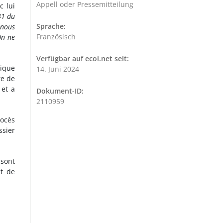
Appell oder Pressemitteilung
 lui
41 du
Sprache:
 nous
Französisch
n ne
Verfügbar auf ecoi.net seit:
ique
14. Juni 2024
re de
 et a
Dokument-ID:
2110959
rocès
ssier
 sont
ct de