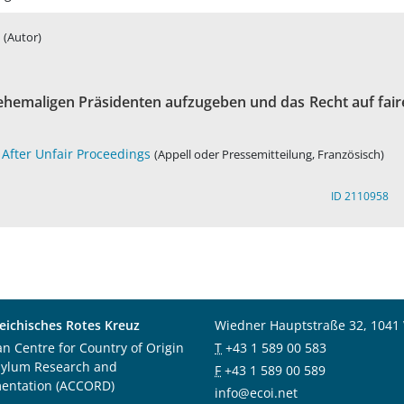
(Autor)
ehemaligen Präsidenten aufzugeben und das Recht auf fair
 After Unfair Proceedings
(Appell oder Pressemitteilung, Französisch)
ID 2110958
eichisches Rotes Kreuz
Wiedner Hauptstraße 32, 1041
an Centre for Country of Origin
T
+43 1 589 00 583
sylum Research and
F
+43 1 589 00 589
entation (ACCORD)
info@ecoi.net