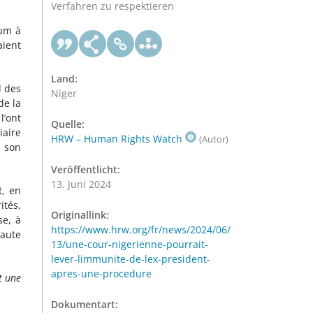
Verfahren zu respektieren
oum à
aient
Land:
d des
Niger
de la
l’ont
Quelle:
iaire
HRW – Human Rights Watch
(Autor)
s son
Veröffentlicht:
13. Juni 2024
t, en
ités,
Originallink:
se, à
https://www.hrw.org/fr/news/2024/06/
haute
13/une-cour-nigerienne-pourrait-
lever-limmunite-de-lex-president-
apres-une-procedure
 une
Dokumentart: