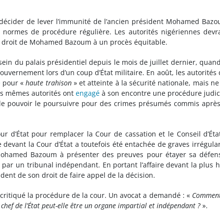
décider de lever l’immunité de l’ancien président Mohamed Baz
s normes de procédure régulière. Les autorités nigériennes devr
e droit de Mohamed Bazoum à un procès équitable.
n du palais présidentiel depuis le mois de juillet dernier, quan
uvernement lors d’un coup d’État militaire. En août, les autorités 
e
pour «
haute trahison
» et atteinte à la sécurité nationale, mais ne 
ces mêmes autorités ont
engagé
à son encontre une procédure judic
n de pouvoir le poursuivre pour des crimes présumés commis aprè
r d’État pour remplacer la Cour de cassation et le Conseil d’Éta
 devant la Cour d’État a toutefois été entachée de graves irrégular
 Mohamed Bazoum à présenter des preuves pour étayer sa défen
ar un tribunal indépendant. En portant l’affaire devant la plus 
ident de son droit de faire appel de la décision.
critiqué la procédure de la cour. Un avocat a demandé : «
Comment
hef de l’État peut-elle être un organe impartial et indépendant ?
».