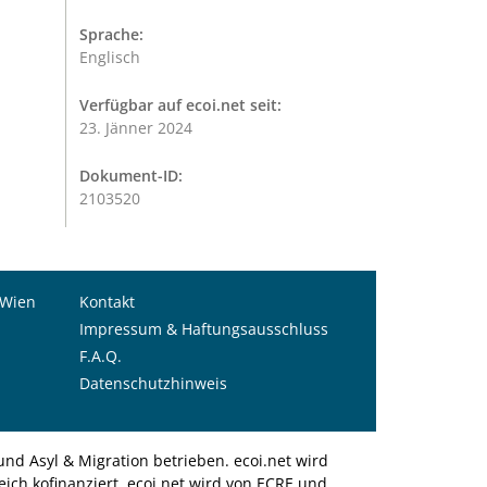
Sprache:
Englisch
Verfügbar auf ecoi.net seit:
23. Jänner 2024
Dokument-ID:
2103520
 Wien
Kontakt
Impressum & Haftungsausschluss
F.A.Q.
Datenschutzhinweis
nd Asyl & Migration betrieben. ecoi.net wird
ich kofinanziert. ecoi.net wird von ECRE und