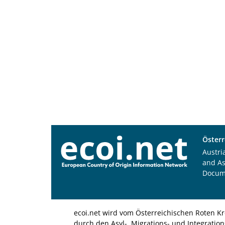
Österr
Austri
and A
Docum
ecoi.net wird vom Österreichischen Roten Kr
durch den Asyl-, Migrations- und Integratio