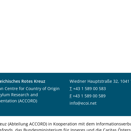
eichisches Rotes Kreuz
Wiedner Hauptstraße 32, 1041
an Centre for Country of Origin
T
+43 1 589 00 583
sylum Research and
F
+43 1 589 00 589
entation (ACCORD)
info@ecoi.net
euz (Abteilung ACCORD) in Kooperation mit dem Informationsverbu
nsfonds, das Bundesministerium für Inneres und die Caritas Österre