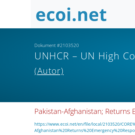
Dokument #2103520
UNHCR – UN High Co
(Autor)
Pakistan-Afghanistan; Returns
https://www.ecoi.net/en/file/local/2103520/CORE
Afghanistan%20Returns%20Emergency%20Resp