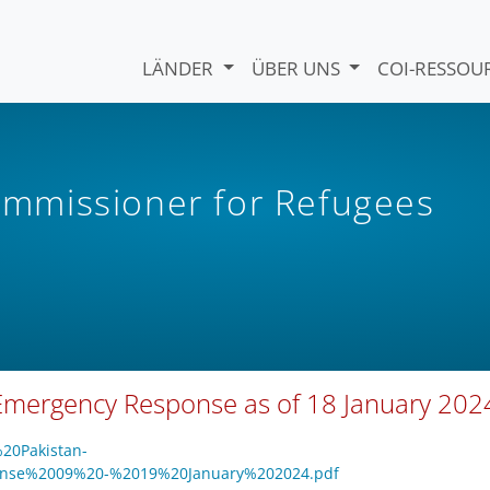
LÄNDER
ÜBER UNS
COI-RESSO
mmissioner for Refugees
 Emergency Response as of 18 January 202
%20Pakistan-
onse%2009%20-%2019%20January%202024.pdf