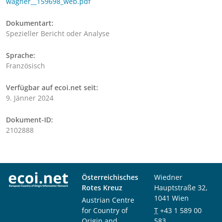
wagner__159698_web.pdf
Dokumentart:
Spezieller Bericht oder Analyse
Sprache:
Französisch
Verfügbar auf ecoi.net seit:
9. Jänner 2024
Dokument-ID:
2102888
Österreichisches
Wiedner
Rotes Kreuz
Hauptstraße 32,
1041 Wien
Austrian Centre
for Country of
T
+43 1 589 00
Origin and
583