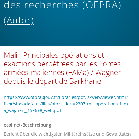
des recherches (OFPRA)
(Autor)
Mali : Principales opérations et
exactions perpétrées par les Forces
armées maliennes (FAMa) / Wagner
depuis le départ de Barkhane
https://www.ofpra.gouv.fr/libraries/pdf.js/web/viewer.html?
file=/sites/default/files/ofpra_flora/2307_mli_operations_fam
a_wagner__159698_web.pdf
ecoi.net-Beschreibung:
Bericht über die wichtigsten Militäreinsätze und Gewalttaten