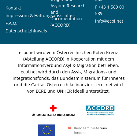
Asylum Research
F
+43 1 589 00
Kontakt
and
589
Impressum & Haftungsausschluss
Documentation
info@ecoi.net
F.A.Q.
(ACCORD)
Datenschutzhinweis
ecoi.net wird vom Österreichischen Roten Kreuz
(Abteilung ACCORD) in Kooperation mit dem
Informationsverbund Asyl & Migration betrieben.
ecoi.net wird durch den Asyl-, Migrations- und
Integrationsfonds, das Bundesministerium für Inneres
und die Caritas Österreich kofinanziert. ecoi.net wird
von ECRE und UNHCR ideell unterstützt.