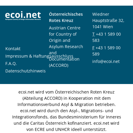
Österreichisches
Wiedner
Rotes Kreuz
Hauptstraße 32,
1041 Wien
Austrian Centre
for Country of
T
+43 1 589 00
Origin and
583
Asylum Research
F
+43 1 589 00
Kontakt
and
589
Impressum & Haftungsausschluss
Documentation
info@ecoi.net
F.A.Q.
(ACCORD)
Datenschutzhinweis
ecoi.net wird vom Österreichischen Roten Kreuz
(Abteilung ACCORD) in Kooperation mit dem
Informationsverbund Asyl & Migration betrieben.
ecoi.net wird durch den Asyl-, Migrations- und
Integrationsfonds, das Bundesministerium für Inneres
und die Caritas Österreich kofinanziert. ecoi.net wird
von ECRE und UNHCR ideell unterstützt.