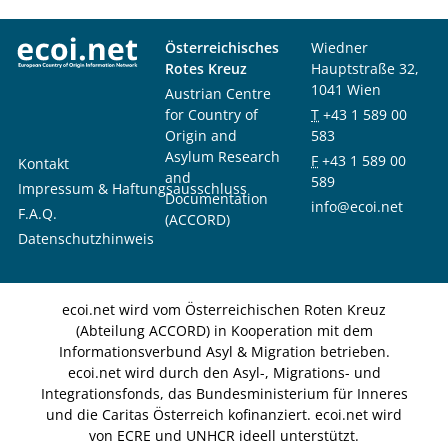
Österreichisches
Wiedner
Rotes Kreuz
Hauptstraße 32,
1041 Wien
Austrian Centre
for Country of
T
+43 1 589 00
Origin and
583
Asylum Research
F
+43 1 589 00
Kontakt
and
589
Impressum & Haftungsausschluss
Documentation
info@ecoi.net
F.A.Q.
(ACCORD)
Datenschutzhinweis
ecoi.net wird vom Österreichischen Roten Kreuz
(Abteilung ACCORD) in Kooperation mit dem
Informationsverbund Asyl & Migration betrieben.
ecoi.net wird durch den Asyl-, Migrations- und
Integrationsfonds, das Bundesministerium für Inneres
und die Caritas Österreich kofinanziert. ecoi.net wird
von ECRE und UNHCR ideell unterstützt.