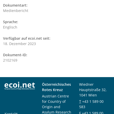
Dokumentart:
Medienbericht
Sprache:
Englisch
Verfügbar auf ecoi.net seit:
18. Dezember 2023
Dokument-ID:
2102169
Österreichisches
Wiedner
Rotes Kreuz
Hauptstraße 32,
1041 Wien
Austrian Centre
for Country of
T
+43 1 589 00
Origin and
583
Asylum Research
F
+43 1 589 00
Kontakt