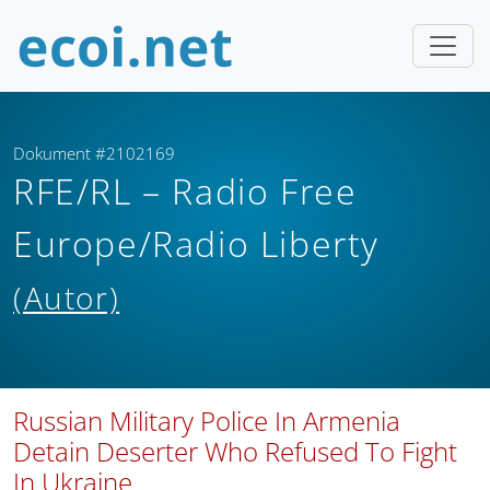
Dokument #2102169
RFE/RL – Radio Free
Europe/Radio Liberty
(Autor)
Russian Military Police In Armenia
Detain Deserter Who Refused To Fight
In Ukraine