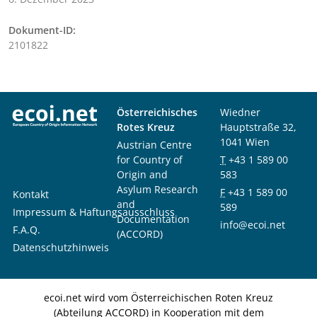
Dokument-ID:
2101822
Österreichisches
Wiedner
Rotes Kreuz
Hauptstraße 32,
1041 Wien
Austrian Centre
for Country of
T
+43 1 589 00
Origin and
583
Asylum Research
F
+43 1 589 00
Kontakt
and
589
Impressum & Haftungsausschluss
Documentation
info@ecoi.net
F.A.Q.
(ACCORD)
Datenschutzhinweis
ecoi.net wird vom Österreichischen Roten Kreuz
(Abteilung ACCORD) in Kooperation mit dem