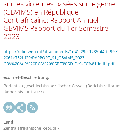
sur les violences basées sur le genre
(GBVIMS) en République
Centrafricaine: Rapport Annuel
GBVIMS Rapport du 1er Semestre
2023
https://reliefweb.int/attachments/1d41f29e-1235-44fb-99e1-
2061e752bf29/RAPPORT_S1_GBVIMS_2023-
GBV%20AoR%20RCA%20%5BFR%5D_De%CC%81finitif.pdf
ecoi.net-Beschreibung:
Bericht zu geschlechtsspezifischer Gewalt (Berichtszeitraum
Jänner bis Juni 2023)
Land:
Zentralafrikanische Republik