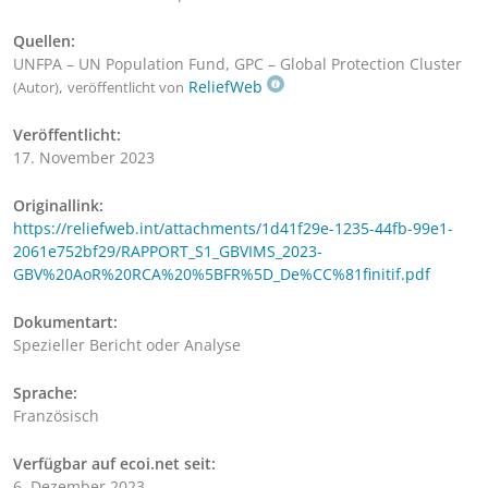
Quellen:
UNFPA – UN Population Fund, GPC – Global Protection Cluster
,
ReliefWeb
(Autor)
veröffentlicht von
Veröffentlicht:
17. November 2023
Originallink:
https://reliefweb.int/attachments/1d41f29e-1235-44fb-99e1-
2061e752bf29/RAPPORT_S1_GBVIMS_2023-
GBV%20AoR%20RCA%20%5BFR%5D_De%CC%81finitif.pdf
Dokumentart:
Spezieller Bericht oder Analyse
Sprache:
Französisch
Verfügbar auf ecoi.net seit:
6. Dezember 2023