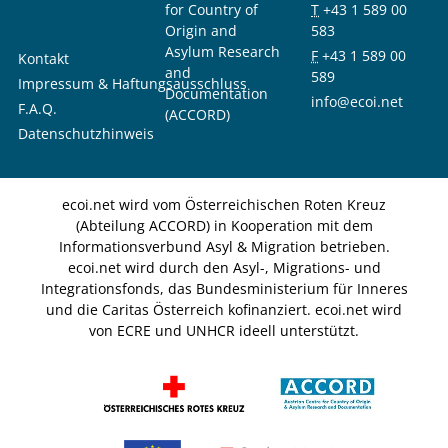
for Country of
T
+43 1 589 00
Origin and
583
Asylum Research
F
+43 1 589 00
Kontakt
and
589
Impressum & Haftungsausschluss
Documentation
info@ecoi.net
F.A.Q.
(ACCORD)
Datenschutzhinweis
ecoi.net wird vom Österreichischen Roten Kreuz
(Abteilung ACCORD) in Kooperation mit dem
Informationsverbund Asyl & Migration betrieben.
ecoi.net wird durch den Asyl-, Migrations- und
Integrationsfonds, das Bundesministerium für Inneres
und die Caritas Österreich kofinanziert. ecoi.net wird
von ECRE und UNHCR ideell unterstützt.