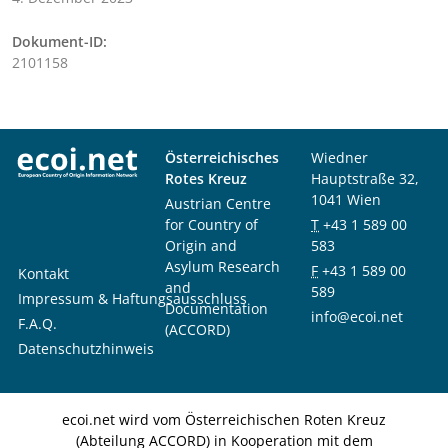
Dokument-ID:
2101158
Österreichisches
Wiedner
Rotes Kreuz
Hauptstraße 32,
1041 Wien
Austrian Centre
for Country of
T
+43 1 589 00
Origin and
583
Asylum Research
F
+43 1 589 00
Kontakt
and
589
Impressum & Haftungsausschluss
Documentation
info@ecoi.net
F.A.Q.
(ACCORD)
Datenschutzhinweis
ecoi.net wird vom Österreichischen Roten Kreuz
(Abteilung ACCORD) in Kooperation mit dem