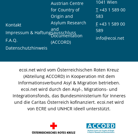
1041 Wien
Austrian Centre
for Country of
T
+43 1 589 00
Origin and
583
Asylum Research
F
+43 1 589 00
Kontakt
and
589
Impressum & Haftungsausschluss
Documentation
info@ecoi.net
F.A.Q.
(ACCORD)
Datenschutzhinweis
ecoi.net wird vom Österreichischen Roten Kreuz
(Abteilung ACCORD) in Kooperation mit dem
Informationsverbund Asyl & Migration betrieben.
ecoi.net wird durch den Asyl-, Migrations- und
Integrationsfonds, das Bundesministerium für Inneres
und die Caritas Österreich kofinanziert. ecoi.net wird
von ECRE und UNHCR ideell unterstützt.