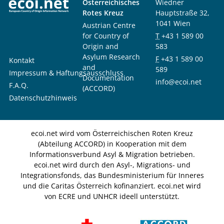
Österreichisches
Wiedner
Rotes Kreuz
Hauptstraße 32,
1041 Wien
Austrian Centre
for Country of
T
+43 1 589 00
Origin and
583
Asylum Research
F
+43 1 589 00
Kontakt
and
589
Impressum & Haftungsausschluss
Documentation
info@ecoi.net
F.A.Q.
(ACCORD)
Datenschutzhinweis
ecoi.net wird vom Österreichischen Roten Kreuz
(Abteilung ACCORD) in Kooperation mit dem
Informationsverbund Asyl & Migration betrieben.
ecoi.net wird durch den Asyl-, Migrations- und
Integrationsfonds, das Bundesministerium für Inneres
und die Caritas Österreich kofinanziert. ecoi.net wird
von ECRE und UNHCR ideell unterstützt.