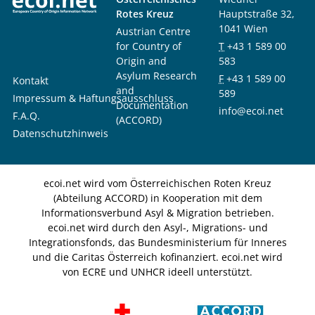
Rotes Kreuz
Hauptstraße 32,
1041 Wien
Austrian Centre
for Country of
T
+43 1 589 00
Origin and
583
Asylum Research
F
+43 1 589 00
Kontakt
and
589
Impressum & Haftungsausschluss
Documentation
info@ecoi.net
F.A.Q.
(ACCORD)
Datenschutzhinweis
ecoi.net wird vom Österreichischen Roten Kreuz
(Abteilung ACCORD) in Kooperation mit dem
Informationsverbund Asyl & Migration betrieben.
ecoi.net wird durch den Asyl-, Migrations- und
Integrationsfonds, das Bundesministerium für Inneres
und die Caritas Österreich kofinanziert. ecoi.net wird
von ECRE und UNHCR ideell unterstützt.