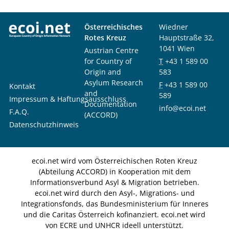
Österreichisches
Wiedner
Rotes Kreuz
Hauptstraße 32,
1041 Wien
Austrian Centre
for Country of
T
+43 1 589 00
Origin and
583
Asylum Research
F
+43 1 589 00
Kontakt
and
589
Impressum & Haftungsausschluss
Documentation
info@ecoi.net
F.A.Q.
(ACCORD)
Datenschutzhinweis
ecoi.net wird vom Österreichischen Roten Kreuz
(Abteilung ACCORD) in Kooperation mit dem
Informationsverbund Asyl & Migration betrieben.
ecoi.net wird durch den Asyl-, Migrations- und
Integrationsfonds, das Bundesministerium für Inneres
und die Caritas Österreich kofinanziert. ecoi.net wird
von ECRE und UNHCR ideell unterstützt.