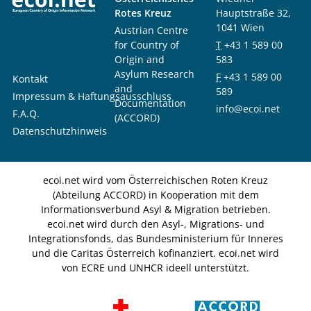
Rotes Kreuz
Hauptstraße 32,
1041 Wien
Austrian Centre
for Country of
T
+43 1 589 00
Origin and
583
Asylum Research
F
+43 1 589 00
Kontakt
and
589
Impressum & Haftungsausschluss
Documentation
info@ecoi.net
F.A.Q.
(ACCORD)
Datenschutzhinweis
ecoi.net wird vom Österreichischen Roten Kreuz
(Abteilung ACCORD) in Kooperation mit dem
Informationsverbund Asyl & Migration betrieben.
ecoi.net wird durch den Asyl-, Migrations- und
Integrationsfonds, das Bundesministerium für Inneres
und die Caritas Österreich kofinanziert. ecoi.net wird
von ECRE und UNHCR ideell unterstützt.