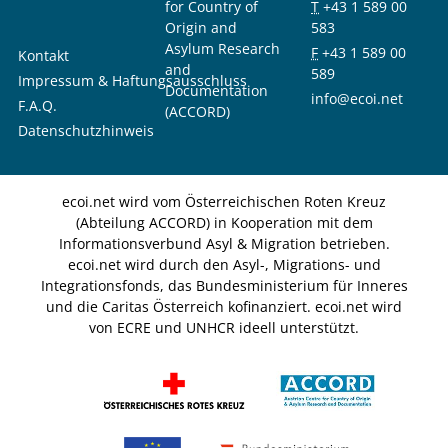
for Country of
T
+43 1 589 00
Origin and
583
Asylum Research
F
+43 1 589 00
Kontakt
and
589
Impressum & Haftungsausschluss
Documentation
info@ecoi.net
F.A.Q.
(ACCORD)
Datenschutzhinweis
ecoi.net wird vom Österreichischen Roten Kreuz
(Abteilung ACCORD) in Kooperation mit dem
Informationsverbund Asyl & Migration betrieben.
ecoi.net wird durch den Asyl-, Migrations- und
Integrationsfonds, das Bundesministerium für Inneres
und die Caritas Österreich kofinanziert. ecoi.net wird
von ECRE und UNHCR ideell unterstützt.