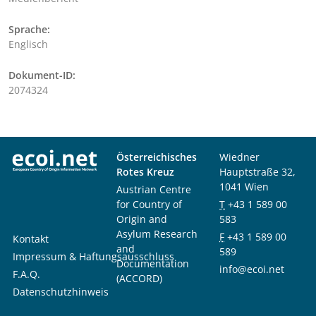
Sprache:
Englisch
Dokument-ID:
2074324
Österreichisches
Wiedner
Rotes Kreuz
Hauptstraße 32,
1041 Wien
Austrian Centre
for Country of
T
+43 1 589 00
Origin and
583
Asylum Research
F
+43 1 589 00
Kontakt
and
589
Impressum & Haftungsausschluss
Documentation
info@ecoi.net
F.A.Q.
(ACCORD)
Datenschutzhinweis