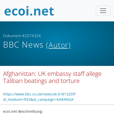
Dokument #2074324
BBC News
(Autor)
Afghanistan: UK embassy staff allege
Taliban beatings and torture
https://www.bbc.co.uk/news/uk-61813259?
at_medium=RSS&at_campaign=KARANGA
ecoi.net-Beschreibung: