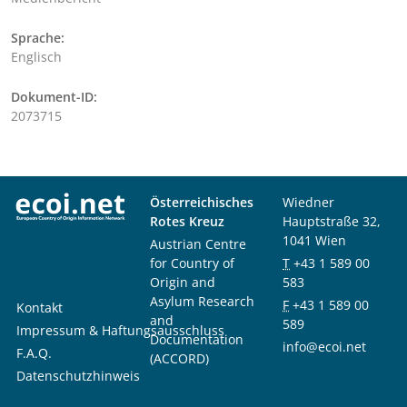
Sprache:
Englisch
Dokument-ID:
2073715
Österreichisches
Wiedner
Rotes Kreuz
Hauptstraße 32,
1041 Wien
Austrian Centre
for Country of
T
+43 1 589 00
Origin and
583
Asylum Research
F
+43 1 589 00
Kontakt
and
589
Impressum & Haftungsausschluss
Documentation
info@ecoi.net
F.A.Q.
(ACCORD)
Datenschutzhinweis