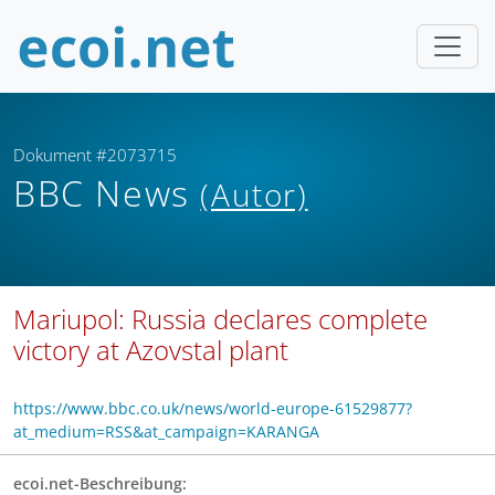
Dokument #2073715
BBC News
(Autor)
Mariupol: Russia declares complete
victory at Azovstal plant
https://www.bbc.co.uk/news/world-europe-61529877?
at_medium=RSS&at_campaign=KARANGA
ecoi.net-Beschreibung: