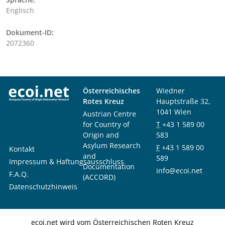
Englisch
Dokument-ID:
2072360
Österreichisches
Wiedner
Rotes Kreuz
Hauptstraße 32,
1041 Wien
Austrian Centre
for Country of
T
+43 1 589 00
Origin and
583
Asylum Research
F
+43 1 589 00
Kontakt
and
589
Impressum & Haftungsausschluss
Documentation
info@ecoi.net
F.A.Q.
(ACCORD)
Datenschutzhinweis
ecoi.net wird vom Österreichischen Roten Kreuz