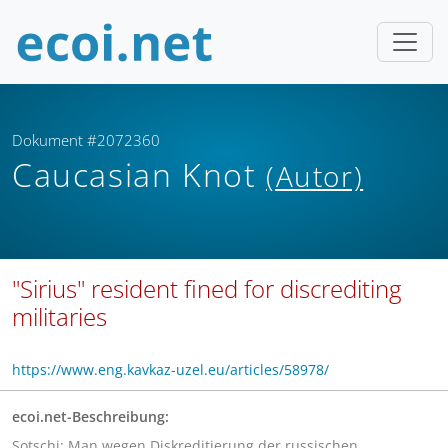
Dokument #2072360
Caucasian Knot
(Autor)
"Sirius" resident fined for discrediting
militaries
https://www.eng.kavkaz-uzel.eu/articles/58978/
ecoi.net-Beschreibung:
Sotschi: Man wegen Diskreditierung der russischen