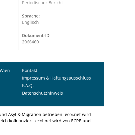
Periodischer Bericht
Sprache:
Englisch
Dokument-ID:
2066460
 Wien
Kontakt
Impressum & Haftungsausschluss
F.A.Q.
Datenschutzhinweis
nd Asyl & Migration betrieben. ecoi.net wird
ich kofinanziert. ecoi.net wird von ECRE und