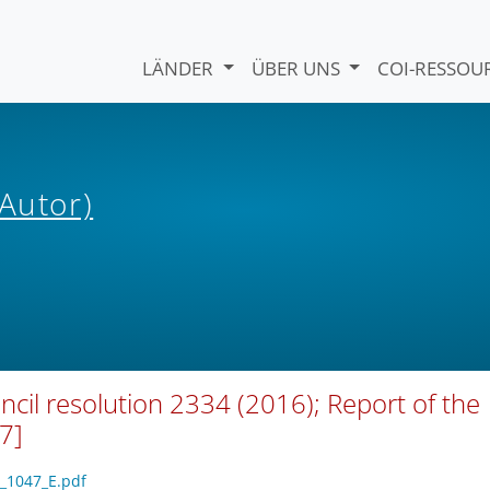
LÄNDER
ÜBER UNS
COI-RESSO
(Autor)
cil resolution 2334 (2016); Report of the
7]
1_1047_E.pdf