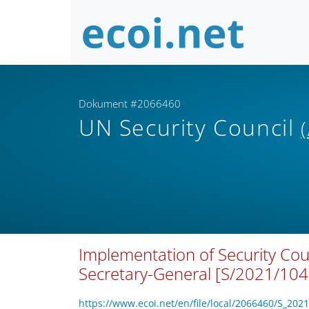
Dokument #2066460
UN Security Council
Implementation of Security Coun
Secretary-General [S/2021/104
https://www.ecoi.net/en/file/local/2066460/S_202