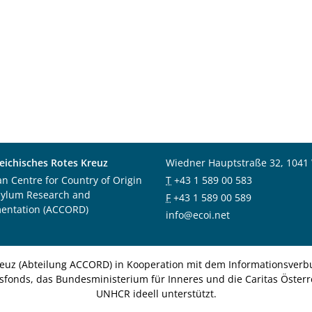
eichisches Rotes Kreuz
Wiedner Hauptstraße 32, 1041
an Centre for Country of Origin
T
+43 1 589 00 583
sylum Research and
F
+43 1 589 00 589
entation (ACCORD)
info@ecoi.net
euz (Abteilung ACCORD) in Kooperation mit dem Informationsverbu
nsfonds, das Bundesministerium für Inneres und die Caritas Österre
UNHCR ideell unterstützt.