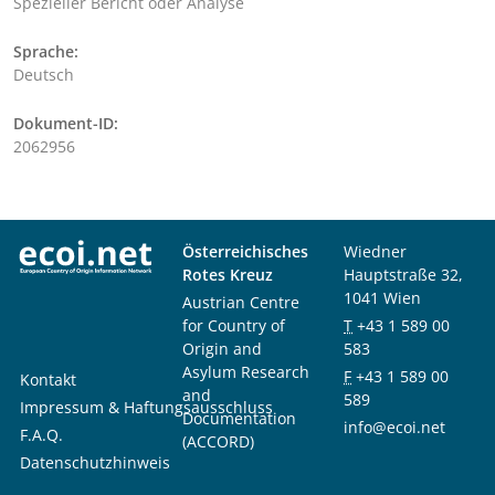
Spezieller Bericht oder Analyse
Sprache:
Deutsch
Dokument-ID:
2062956
Österreichisches
Wiedner
Rotes Kreuz
Hauptstraße 32,
1041 Wien
Austrian Centre
for Country of
T
+43 1 589 00
Origin and
583
Asylum Research
F
+43 1 589 00
Kontakt
and
589
Impressum & Haftungsausschluss
Documentation
info@ecoi.net
F.A.Q.
(ACCORD)
Datenschutzhinweis