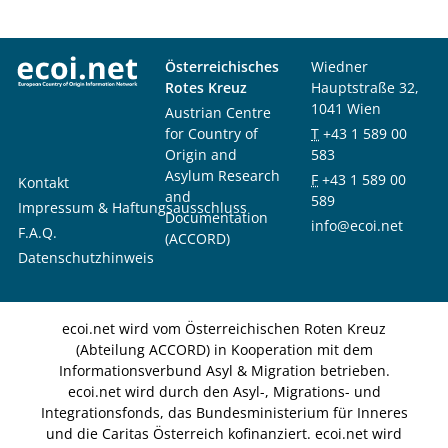
Österreichisches
Wiedner
Rotes Kreuz
Hauptstraße 32,
1041 Wien
Austrian Centre
for Country of
T
+43 1 589 00
Origin and
583
Asylum Research
F
+43 1 589 00
Kontakt
and
589
Impressum & Haftungsausschluss
Documentation
info@ecoi.net
F.A.Q.
(ACCORD)
Datenschutzhinweis
ecoi.net wird vom Österreichischen Roten Kreuz
(Abteilung ACCORD) in Kooperation mit dem
Informationsverbund Asyl & Migration betrieben.
ecoi.net wird durch den Asyl-, Migrations- und
Integrationsfonds, das Bundesministerium für Inneres
und die Caritas Österreich kofinanziert. ecoi.net wird