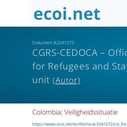
Dokument #2041072
CGRS-CEDOCA – Offic
for Refugees and Sta
unit
(Autor)
Colombia; Veiligheidssituatie
https://www.ecoi.net/en/file/local/2041072/coi_f