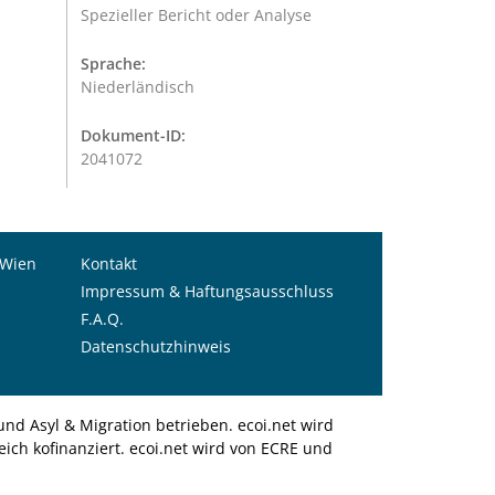
Spezieller Bericht oder Analyse
Sprache:
Niederländisch
Dokument-ID:
2041072
 Wien
Kontakt
Impressum & Haftungsausschluss
F.A.Q.
Datenschutzhinweis
nd Asyl & Migration betrieben. ecoi.net wird
ich kofinanziert. ecoi.net wird von ECRE und