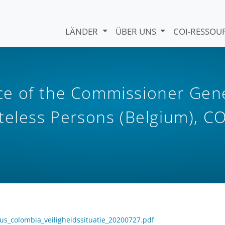
LÄNDER
ÜBER UNS
COI-RESSO
e of the Commissioner Gen
teless Persons (Belgium), CO
ocus_colombia_veiligheidssituatie_20200727.pdf