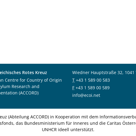
eichisches Rotes Kreuz
Wiedner Hauptstraße 32, 1041
an Centre for Country of Origin
T
+43 1 589 00 583
sylum Research and
F
+43 1 589 00 589
entation (ACCORD)
info@ecoi.net
euz (Abteilung ACCORD) in Kooperation mit dem Informationsverbu
nsfonds, das Bundesministerium für Inneres und die Caritas Österre
UNHCR ideell unterstützt.