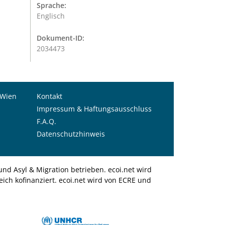
Sprache:
Englisch
Dokument-ID:
2034473
 Wien
Kontakt
Impressum & Haftungsausschluss
F.A.Q.
Datenschutzhinweis
nd Asyl & Migration betrieben. ecoi.net wird
ich kofinanziert. ecoi.net wird von ECRE und