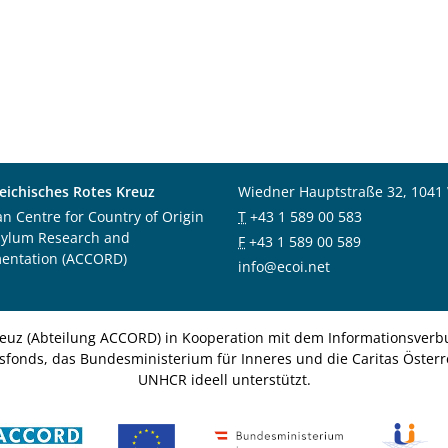
eichisches Rotes Kreuz
Wiedner Hauptstraße 32, 1041
an Centre for Country of Origin
T
+43 1 589 00 583
sylum Research and
F
+43 1 589 00 589
entation (ACCORD)
info@ecoi.net
euz (Abteilung ACCORD) in Kooperation mit dem Informationsverbu
nsfonds, das Bundesministerium für Inneres und die Caritas Österre
UNHCR ideell unterstützt.