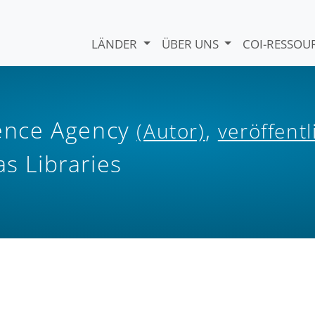
LÄNDER
ÜBER UNS
COI-RESSO
igence Agency
,
(Autor)
veröffentl
as Libraries