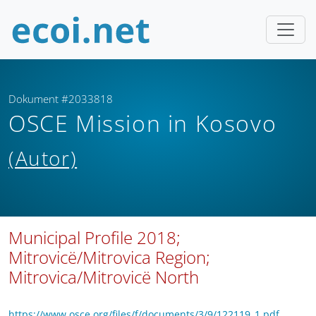
Dokument #2033818
OSCE Mission in Kosovo
(Autor)
Municipal Profile 2018;
Mitrovicë/Mitrovica Region;
Mitrovica/Mitrovicë North
https://www.osce.org/files/f/documents/3/9/122119_1.pdf