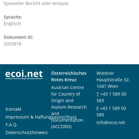
Spezieller Bericht oder Analyse
Sprache:
Englisch
Dokument-ID:
2033818
Österreichisches
Wiedner
Rotes Kreuz
Hauptstraße 32,
1041 Wien
Austrian Centre
for Country of
T
+43 1 589 00
Origin and
583
Asylum Research
F
+43 1 589 00
Kontakt
and
589
Impressum & Haftungsausschluss
Documentation
info@ecoi.net
F.A.Q.
(ACCORD)
Datenschutzhinweis