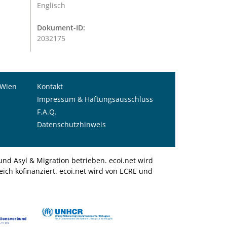
Englisch
Dokument-ID:
2032175
 Wien
Kontakt
Impressum & Haftungsausschluss
F.A.Q.
Datenschutzhinweis
nd Asyl & Migration betrieben. ecoi.net wird
ich kofinanziert. ecoi.net wird von ECRE und