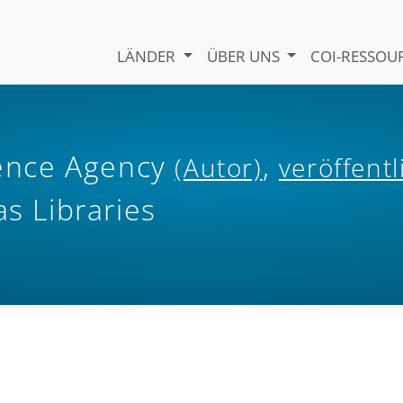
LÄNDER
ÜBER UNS
COI-RESSO
igence Agency
,
(Autor)
veröffentl
as Libraries