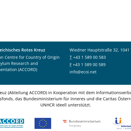
eichisches Rotes Kreuz
Wiedner Hauptstraße 32, 1041
an Centre for Country of Origin
T
+43 1 589 00 583
sylum Research and
F
+43 1 589 00 589
entation (ACCORD)
info@ecoi.net
euz (Abteilung ACCORD) in Kooperation mit dem Informationsverbu
nsfonds, das Bundesministerium für Inneres und die Caritas Österre
UNHCR ideell unterstützt.