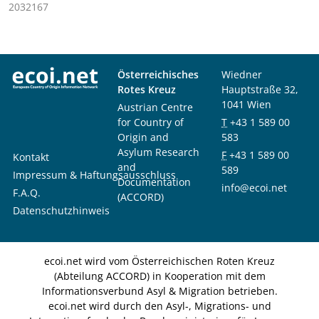
2032167
Österreichisches
Wiedner
Rotes Kreuz
Hauptstraße 32,
1041 Wien
Austrian Centre
for Country of
T
+43 1 589 00
Origin and
583
Asylum Research
F
+43 1 589 00
Kontakt
and
589
Impressum & Haftungsausschluss
Documentation
info@ecoi.net
F.A.Q.
(ACCORD)
Datenschutzhinweis
ecoi.net wird vom Österreichischen Roten Kreuz
(Abteilung ACCORD) in Kooperation mit dem
Informationsverbund Asyl & Migration betrieben.
ecoi.net wird durch den Asyl-, Migrations- und