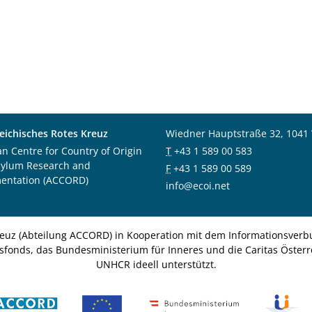
eichisches Rotes Kreuz
Wiedner Hauptstraße 32, 1041
an Centre for Country of Origin
T
+43 1 589 00 583
sylum Research and
F
+43 1 589 00 589
entation (ACCORD)
info@ecoi.net
euz (Abteilung ACCORD) in Kooperation mit dem Informationsverbu
nsfonds, das Bundesministerium für Inneres und die Caritas Österre
UNHCR ideell unterstützt.