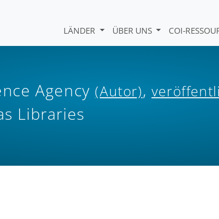
LÄNDER
ÜBER UNS
COI-RESSO
igence Agency
,
(Autor)
veröffentl
as Libraries