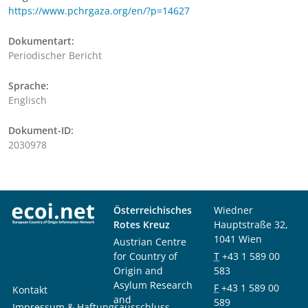
https://www.pchrgaza.org/en/?p=14627
Dokumentart:
Periodischer Bericht
Sprache:
Englisch
Dokument-ID:
2030978
Österreichisches
Wiedner
Rotes Kreuz
Hauptstraße 32,
1041 Wien
Austrian Centre
for Country of
T
+43 1 589 00
Origin and
583
Asylum Research
F
+43 1 589 00
Kontakt
and
589
Impressum & Haftungsausschluss