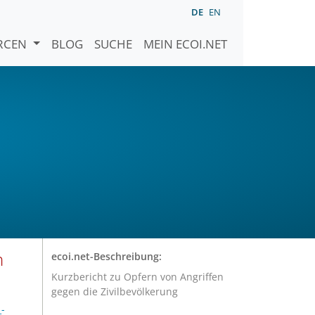
DE
EN
URCEN
BLOG
SUCHE
MEIN ECOI.NET
n
ecoi.net-Beschreibung:
Kurzbericht zu Opfern von Angriffen
gegen die Zivilbevölkerung
_-