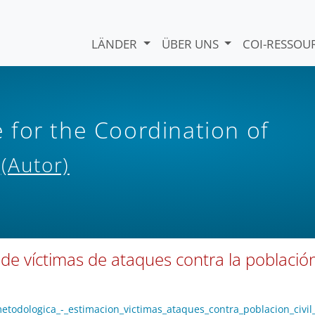
LÄNDER
ÜBER UNS
COI-RESSO
for the Coordination of
s
(Autor)
de víctimas de ataques contra la població
metodologica_-_estimacion_victimas_ataques_contra_poblacion_civil