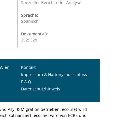
Spezieller Bericht oder Analyse
Sprache:
Spanisch
Dokument-ID:
2029328
 Wien
Kontakt
Impressum & Haftungsausschluss
F.A.Q.
Datenschutzhinweis
nd Asyl & Migration betrieben. ecoi.net wird
ich kofinanziert. ecoi.net wird von ECRE und