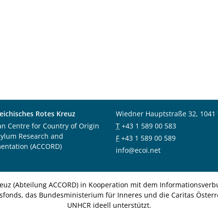
eichisches Rotes Kreuz
Wiedner Hauptstraße 32, 1041
an Centre for Country of Origin
T
+43 1 589 00 583
sylum Research and
F
+43 1 589 00 589
entation (ACCORD)
info@ecoi.net
euz (Abteilung ACCORD) in Kooperation mit dem Informationsverbu
nsfonds, das Bundesministerium für Inneres und die Caritas Österre
UNHCR ideell unterstützt.