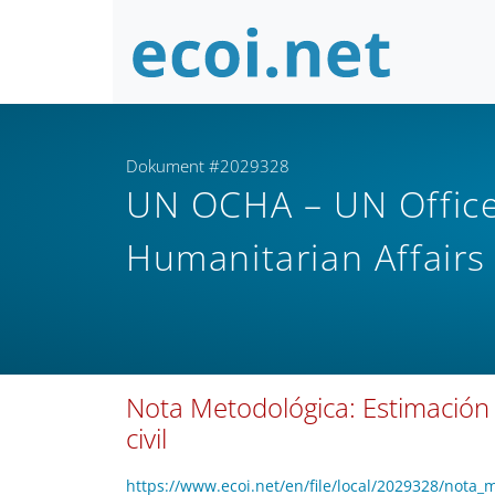
Dokument #2029328
UN OCHA – UN Office 
Humanitarian Affair
Nota Metodológica: Estimación 
civil
https://www.ecoi.net/en/file/local/2029328/nota_