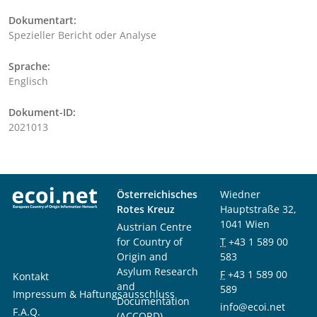
Dokumentart:
Spezieller Bericht oder Analyse
Sprache:
Englisch
Dokument-ID:
2021013
Österreichisches
Wiedner
Rotes Kreuz
Hauptstraße 32,
1041 Wien
Austrian Centre
for Country of
T
+43 1 589 00
Origin and
583
Asylum Research
F
+43 1 589 00
Kontakt
and
589
Impressum & Haftungsausschluss
Documentation
info@ecoi.net
F.A.Q.
(ACCORD)