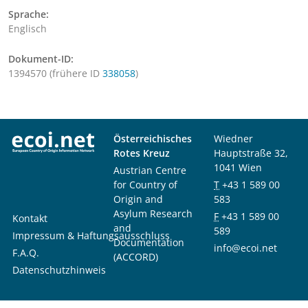
Sprache:
Englisch
Dokument-ID:
1394570 (frühere ID
338058
)
Österreichisches
Wiedner
Rotes Kreuz
Hauptstraße 32,
1041 Wien
Austrian Centre
for Country of
T
+43 1 589 00
Origin and
583
Asylum Research
F
+43 1 589 00
Kontakt
and
589
Impressum & Haftungsausschluss
Documentation
info@ecoi.net
F.A.Q.
(ACCORD)
Datenschutzhinweis