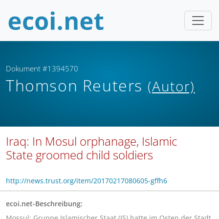
Dokument #1394570
Thomson Reuters
(Autor)
Iraq: In Mosul orphanage, Islamic
State groomed child soldiers
http://news.trust.org/item/20170217080605-gffh6
ecoi.net-Beschreibung:
Mossul: Gruppe Islamischer Staat (IS) hatte im Osten der Stadt