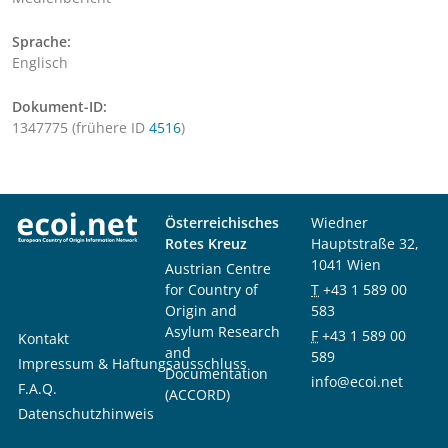
Sprache:
Englisch
Dokument-ID:
1347775 (frühere ID
4516
)
Österreichisches
Wiedner
Rotes Kreuz
Hauptstraße 32,
1041 Wien
Austrian Centre
for Country of
T
+43 1 589 00
Origin and
583
Asylum Research
F
+43 1 589 00
Kontakt
and
589
Impressum & Haftungsausschluss
Documentation
info@ecoi.net
F.A.Q.
(ACCORD)
Datenschutzhinweis