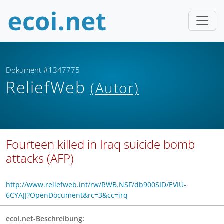
Dokument #1347775
ReliefWeb
(Autor)
Fourteen killed in Iraq suicide bomb
attacks (AFP)
http://www.reliefweb.int/rw/RWB.NSF/db900SID/EVIU-
6CYAJJ?OpenDocument&rc=3&cc=irq
ecoi.net-Beschreibung: