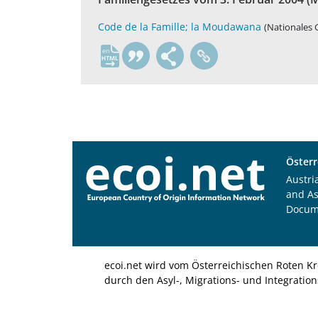
Code de la Famille; la Moudawana
(Nationales G
en
Österr
Austri
and A
Docum
ecoi.net wird vom Österreichischen Roten Kr
durch den Asyl-, Migrations- und Integratio