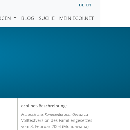
DE
EN
URCEN
BLOG
SUCHE
MEIN ECOI.NET
ecoi.net-Beschreibung:
Französisches Kommentar zum Gesetz
zu
Volltextversion des Familiengesetzes
vom 3. Februar 2004 (Moudawana)