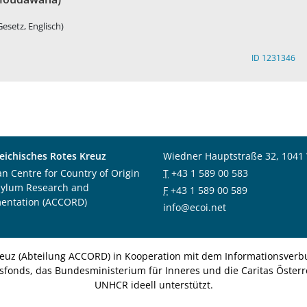
esetz, Englisch)
ID 1231346
eichisches Rotes Kreuz
Wiedner Hauptstraße 32, 1041
an Centre for Country of Origin
T
+43 1 589 00 583
sylum Research and
F
+43 1 589 00 589
entation (ACCORD)
info@ecoi.net
euz (Abteilung ACCORD) in Kooperation mit dem Informationsverbu
nsfonds, das Bundesministerium für Inneres und die Caritas Österre
UNHCR ideell unterstützt.