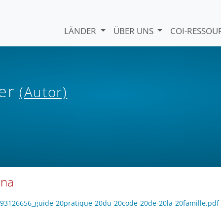
LÄNDER
ÜBER UNS
COI-RESSO
ber
(Autor)
ana
1193126656_guide-20pratique-20du-20code-20de-20la-20famille.pdf