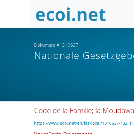
Dokument #1310637
Nationale Gesetzge
Code de la Famille; la Moudaw
https://www.ecoi.net/en/file/local/1310637/432_