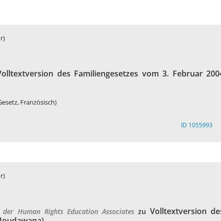
r)
Volltextversion des Familiengesetzes vom 3. Februar 200
Gesetz, Französisch)
ID 1055993
r)
Volltextversion de
es der Human Rights Education Associates
zu
(Moudawana)