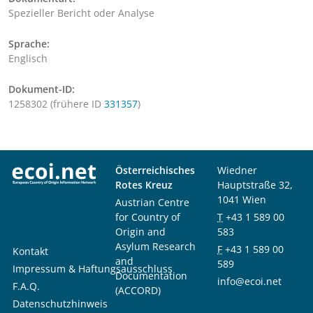
Spezieller Bericht oder Analyse
Sprache:
Englisch
Dokument-ID:
1258302 (frühere ID
331357
)
Österreichisches
Wiedner
Rotes Kreuz
Hauptstraße 32,
1041 Wien
Austrian Centre
for Country of
T
+43 1 589 00
Origin and
583
Asylum Research
F
+43 1 589 00
Kontakt
and
589
Impressum & Haftungsausschluss
Documentation
info@ecoi.net
F.A.Q.
(ACCORD)
Datenschutzhinweis