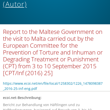
(Autor)
Report to the Maltese Government on
the visit to Malta carried out by the
European Committee for the
Prevention of Torture and Inhuman or
Degrading Treatment or Punishment
(CPT) from 3 to 10 September 2015
[CPT/Inf (2016) 25]
https://www.ecoi.net/en/file/local/1258302/1226_1478098387
_2016-25-inf-eng.pdf
ecoi.net-Beschreibung:
Bericht zur Behandlung von Häftlingen und zu
Haftbedingungen, basierend auf Besuch von 3. bis 10.