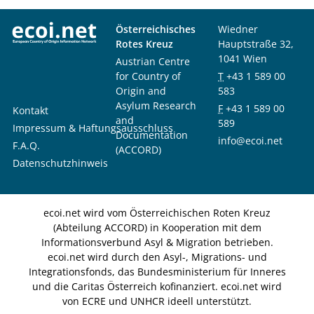
Österreichisches
Wiedner
Rotes Kreuz
Hauptstraße 32,
1041 Wien
Austrian Centre
for Country of
T
+43 1 589 00
Origin and
583
Asylum Research
F
+43 1 589 00
Kontakt
and
589
Impressum & Haftungsausschluss
Documentation
info@ecoi.net
F.A.Q.
(ACCORD)
Datenschutzhinweis
ecoi.net wird vom Österreichischen Roten Kreuz
(Abteilung ACCORD) in Kooperation mit dem
Informationsverbund Asyl & Migration betrieben.
ecoi.net wird durch den Asyl-, Migrations- und
Integrationsfonds, das Bundesministerium für Inneres
und die Caritas Österreich kofinanziert. ecoi.net wird
von ECRE und UNHCR ideell unterstützt.